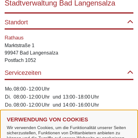
Stadtverwaltung Bad Langensalza
Standort
Rathaus
Marktstraße 1
99947 Bad Langensalza
Postfach 1052
Servicezeiten
Mo.
08:00
-
12:00
Uhr
Di.
08:00
-
12:00
Uhr
und
13:00
-
18:00
Uhr
Do.
08:00
-
12:00
Uhr
und
14:00
-
16:00
Uhr
Fr.
08:00
-
12:00
Uhr
VERWENDUNG VON COOKIES
Zugehörige Einrichtungen
Wir verwenden Cookies, um die Funktionalität unserer Seiten
sicherzustellen, Funktionen von Drittanbietern anbieten zu