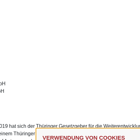
e
mbH
bH
19 hat sich der Thüringer Gesetzgeber für die Weiterentwickl
u einem Thüringer Transparenzportal entschieden. Das Thüringe
VERWENDUNG VON COOKIES