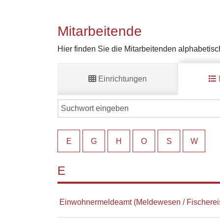
Mitarbeitende
Hier finden Sie die Mitarbeitenden alphabetisc
Einrichtungen
E
G
H
O
S
W
E
Einwohnermeldeamt (Meldewesen / Fischereis