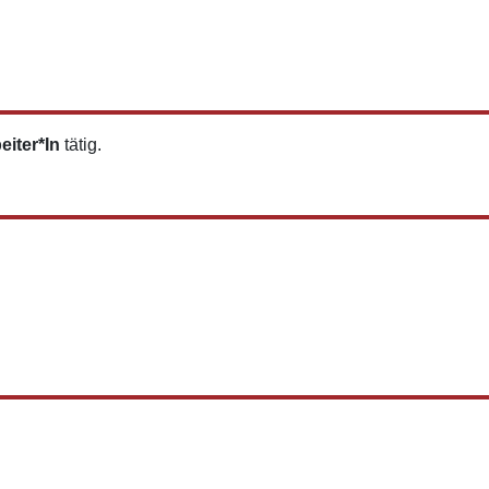
iter*In
tätig.