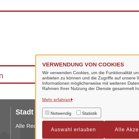
VERWENDUNG VON COOKIES
Wir verwenden Cookies, um die Funktionalität uns
n
anbieten zu können und die Zugriffe auf unsere W
Informationen möglicherweise mit weiteren Daten
Rahmen Ihrer Nutzung der Dienste gesammelt h
Mehr erfahren
Stadt Bad Langensalza
Da
Notwendig
Statistik
I
Alle Rechte vorbehalten
Auswahl erlauben
Alle Akze
Er