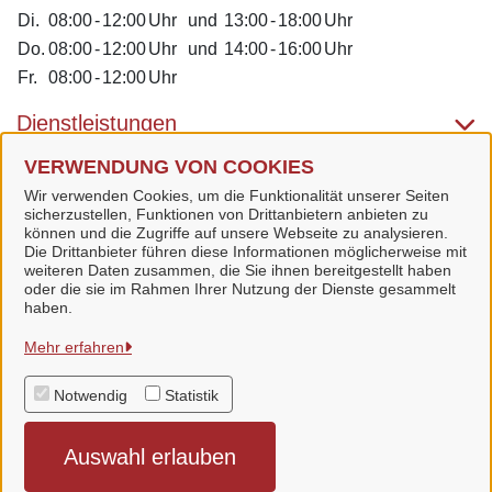
Di.
08:00
-
12:00
Uhr
und
13:00
-
18:00
Uhr
Do.
08:00
-
12:00
Uhr
und
14:00
-
16:00
Uhr
Fr.
08:00
-
12:00
Uhr
Dienstleistungen
VERWENDUNG VON COOKIES
Alle zugeordneten Einrichtungen
Wir verwenden Cookies, um die Funktionalität unserer Seiten
sicherzustellen, Funktionen von Drittanbietern anbieten zu
können und die Zugriffe auf unsere Webseite zu analysieren.
Die Drittanbieter führen diese Informationen möglicherweise mit
weiteren Daten zusammen, die Sie ihnen bereitgestellt haben
oder die sie im Rahmen Ihrer Nutzung der Dienste gesammelt
Stadt Bad Langensalza
haben.
Mehr erfahren
Alle Rechte vorbehalten
Notwendig
Statistik
Datenschutzerklärung
Auswahl erlauben
Impressum