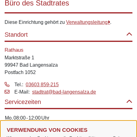
Büro des Stadtrates
Diese Einrichtung gehört zu
Verwaltungsleitung
.
Standort
Rathaus
Marktstraße 1
99947 Bad Langensalza
Postfach 1052
Tel.:
03603 859-215
E‑Mail:
stadtrat@bad-langensalza.de
Servicezeiten
Mo.
08:00
-
12:00
Uhr
Di.
08:00
-
12:00
Uhr
und
13:00
-
18:00
Uhr
VERWENDUNG VON COOKIES
Do.
08:00
-
12:00
Uhr
und
14:00
-
16:00
Uhr