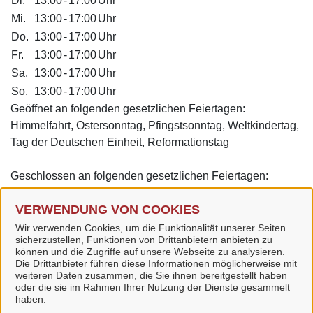
Di.
13:00
-
17:00
Uhr
Mi.
13:00
-
17:00
Uhr
Do.
13:00
-
17:00
Uhr
Fr.
13:00
-
17:00
Uhr
Sa.
13:00
-
17:00
Uhr
So.
13:00
-
17:00
Uhr
Geöffnet an folgenden gesetzlichen Feiertagen:
Himmelfahrt, Ostersonntag, Pfingstsonntag, Weltkindertag,
Tag der Deutschen Einheit, Reformationstag
Geschlossen an folgenden gesetzlichen Feiertagen:
Neujahr, Karfreitag, Ostermontag, 1. Mai, Pfingstmontag,
VERWENDUNG VON COOKIES
24. Dezember, erster und zweiter Weihnachtsfeiertag,
Silvester
Wir verwenden Cookies, um die Funktionalität unserer Seiten
sicherzustellen, Funktionen von Drittanbietern anbieten zu
können und die Zugriffe auf unsere Webseite zu analysieren.
Die Drittanbieter führen diese Informationen möglicherweise mit
weiteren Daten zusammen, die Sie ihnen bereitgestellt haben
oder die sie im Rahmen Ihrer Nutzung der Dienste gesammelt
Stadt Bad Langensalza
haben.