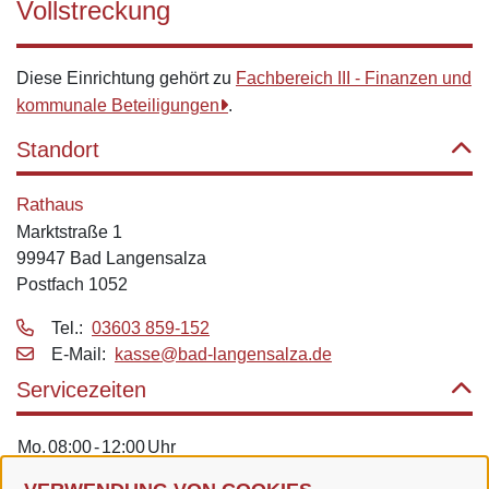
Vollstreckung
Diese Einrichtung gehört zu
Fachbereich III - Finanzen und
kommunale Beteiligungen
.
Standort
Rathaus
Marktstraße 1
99947 Bad Langensalza
Postfach 1052
Tel.:
03603 859-152
E‑Mail:
kasse@bad-langensalza.de
Servicezeiten
Mo.
08:00
-
12:00
Uhr
Di.
08:00
-
12:00
Uhr
und
13:00
-
18:00
Uhr