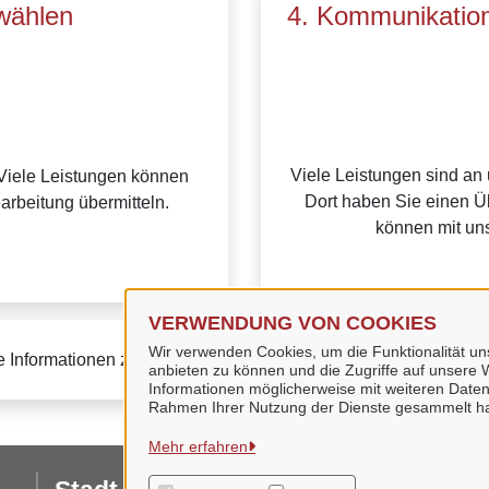
wählen
4. Kommunikation
Viele Leistungen sind an
Viele Leistungen können
Dort haben Sie einen Üb
earbeitung übermitteln.
können mit uns
VERWENDUNG VON COOKIES
Wir verwenden Cookies, um die Funktionalität uns
e Informationen zur BundID finden Sie auf der
FAQ-Seite des B
anbieten zu können und die Zugriffe auf unsere W
Informationen möglicherweise mit weiteren Daten
Rahmen Ihrer Nutzung der Dienste gesammelt h
Mehr erfahren