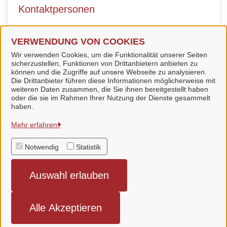
Kontaktpersonen
Sachbearbeiter*In
VERWENDUNG VON COOKIES
Einwohnermeldeamt
Wir verwenden Cookies, um die Funktionalität unserer Seiten
sicherzustellen, Funktionen von Drittanbietern anbieten zu
können und die Zugriffe auf unsere Webseite zu analysieren.
Die Drittanbieter führen diese Informationen möglicherweise mit
weiteren Daten zusammen, die Sie ihnen bereitgestellt haben
oder die sie im Rahmen Ihrer Nutzung der Dienste gesammelt
Stadt Bad Langensalza
haben.
Mehr erfahren
Alle Rechte vorbehalten
Notwendig
Statistik
Datenschutzerklärung
Auswahl erlauben
Impressum
Erklärung zur Barrierefreiheit
Alle Akzeptieren