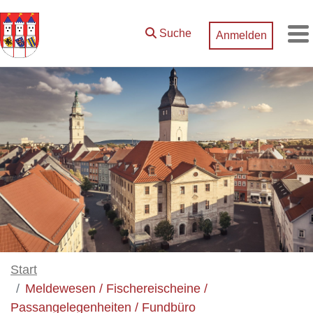
Zum Hauptinhalt springen
Suche
Anmelden
M
Start
Meldewesen / Fischereischeine /
Passangelegenheiten / Fundbüro